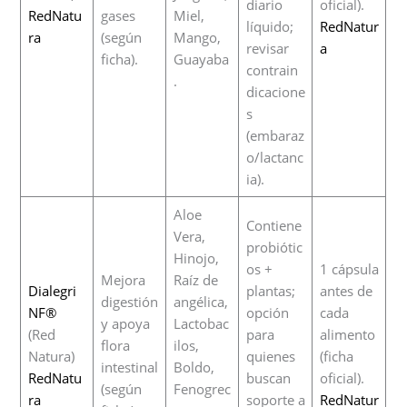
diario
oficial).
RedNatu
gases
Miel,
líquido;
RedNatur
ra
(según
Mango,
revisar
a
ficha).
Guayaba
contrain
.
dicacione
s
(embaraz
o/lactanc
ia).
Aloe
Contiene
Vera,
probiótic
Hinojo,
os +
1 cápsula
Mejora
Raíz de
Dialegri
plantas;
antes de
digestión
angélica,
NF®
opción
cada
y apoya
Lactobac
(Red
para
alimento
flora
ilos,
Natura)
quienes
(ficha
intestinal
Boldo,
RedNatu
buscan
oficial).
(según
Fenogrec
ra
soporte a
RedNatur