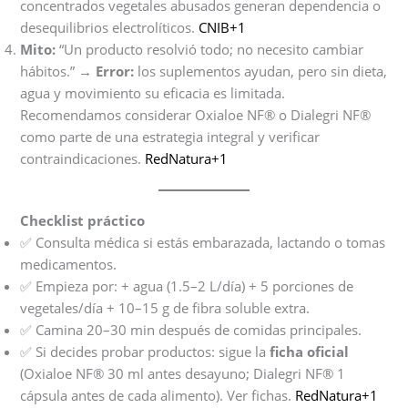
concentrados vegetales abusados generan dependencia o
desequilibrios electrolíticos.
CNIB+1
Mito:
“Un producto resolvió todo; no necesito cambiar
hábitos.” →
Error:
los suplementos ayudan, pero sin dieta,
agua y movimiento su eficacia es limitada.
Recomendamos considerar Oxialoe NF® o Dialegri NF®
como parte de una estrategia integral y verificar
contraindicaciones.
RedNatura+1
Checklist práctico
✅ Consulta médica si estás embarazada, lactando o tomas
medicamentos.
✅ Empieza por: + agua (1.5–2 L/día) + 5 porciones de
vegetales/día + 10–15 g de fibra soluble extra.
✅ Camina 20–30 min después de comidas principales.
✅ Si decides probar productos: sigue la
ficha oficial
(Oxialoe NF® 30 ml antes desayuno; Dialegri NF® 1
cápsula antes de cada alimento). Ver fichas.
RedNatura+1