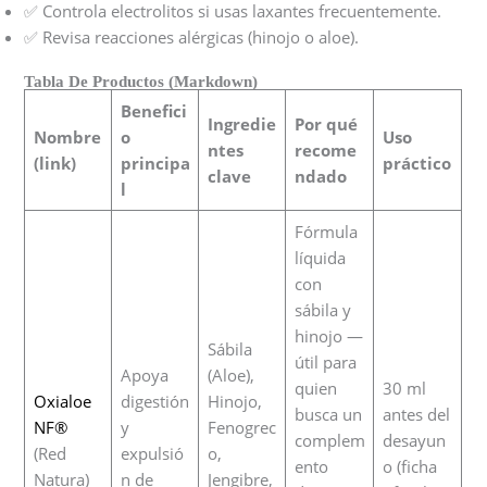
✅ Controla electrolitos si usas laxantes frecuentemente.
✅ Revisa reacciones alérgicas (hinojo o aloe).
Tabla De Productos (Markdown)
Benefici
Ingredie
Por qué
Nombre
o
Uso
ntes
recome
(link)
principa
práctico
clave
ndado
l
Fórmula
líquida
con
sábila y
hinojo —
Sábila
útil para
Apoya
(Aloe),
quien
30 ml
Oxialoe
digestión
Hinojo,
busca un
antes del
NF®
y
Fenogrec
complem
desayun
(Red
expulsió
o,
ento
o (ficha
Natura)
n de
Jengibre,