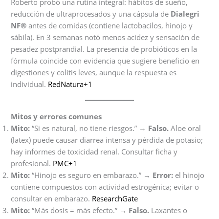
Roberto probó una rutina integral: hábitos de sueño,
reducción de ultraprocesados y una cápsula de
Dialegri
NF®
antes de comidas (contiene lactobacilos, hinojo y
sábila). En 3 semanas notó menos acidez y sensación de
pesadez postprandial. La presencia de probióticos en la
fórmula coincide con evidencia que sugiere beneficio en
digestiones y colitis leves, aunque la respuesta es
individual.
RedNatura+1
Mitos y errores comunes
Mito:
“Si es natural, no tiene riesgos.” →
Falso.
Aloe oral
(latex) puede causar diarrea intensa y pérdida de potasio;
hay informes de toxicidad renal. Consultar ficha y
profesional.
PMC+1
Mito:
“Hinojo es seguro en embarazo.” →
Error:
el hinojo
contiene compuestos con actividad estrogénica; evitar o
consultar en embarazo.
ResearchGate
Mito:
“Más dosis = más efecto.” →
Falso.
Laxantes o