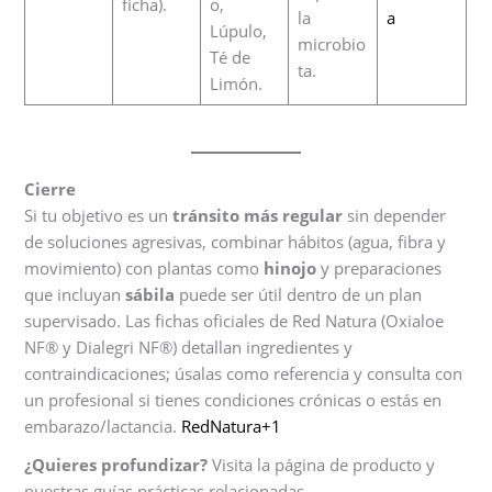
ficha).
o,
la
a
Lúpulo,
microbio
Té de
ta.
Limón.
Cierre
Si tu objetivo es un
tránsito más regular
sin depender
de soluciones agresivas, combinar hábitos (agua, fibra y
movimiento) con plantas como
hinojo
y preparaciones
que incluyan
sábila
puede ser útil dentro de un plan
supervisado. Las fichas oficiales de Red Natura (Oxialoe
NF® y Dialegri NF®) detallan ingredientes y
contraindicaciones; úsalas como referencia y consulta con
un profesional si tienes condiciones crónicas o estás en
embarazo/lactancia.
RedNatura+1
¿Quieres profundizar?
Visita la página de producto y
nuestras guías prácticas relacionadas.